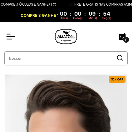
MPRE 3 ÓCULOS E GANHE+1 😎
FRETE GRÁTIS NAS COMPRAS ACIMA DE
00
:
00
:
09
:
53
COMPRE 3 GANHE 1
Dia(s)
Hora(s)
Min(s)
Seg(s)
0
53
%
OFF