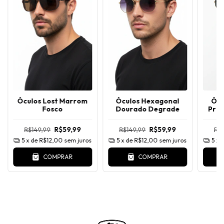
Óculos Lost Marrom
Óculos Hexagonal
Ócu
Fosco
Dourado Degrade
Pre
R$149,99
R$59,99
R$149,99
R$59,99
R$
5
x de
R$12,00
sem juros
5
x de
R$12,00
sem juros
5
x 
COMPRAR
COMPRAR