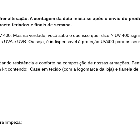
er alteração. A contagem da data inicia-se após o envio do produ
xceto feriados e finais de semana.
 400. Mas na verdade, você sabe o que isso quer dizer? UV 400 sign
os UVA e UVB. Ou seja, é indispensável à proteção UV400 para os seus
, dando resistência e conforto na composição de nossas armações. Pe
 kit contendo: Case em tecido (com a logomarca da loja) e flanela de 
ra limpeza;