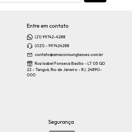
Entre em contato
(21) 99742-4288
(021) - 997424288
contato@amazonisunglasses.com.br
Rua Isabel Fonseca Basílio - LT 05 QD
22 - Tanguá, Rio de Janeiro - RJ, 24890-
000
Segurança