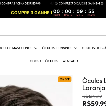
AS ACIMA DE R$159,99
😎 COMPRE 3 ÓCULOS E GANHE+1 😎
00
:
00
:
09
:
54
COMPRE 3 GANHE 1
Dia(s)
Hora(s)
Min(s)
Seg(s)
ÓCULOS MASCULINOS
ÓCULOS FEMININOS
ÓCULOS DOBR
TODOS OS ÓCULOS
ATACADO
Óculos 
65
%
OFF
Laranj
R$169,99
R$59,9