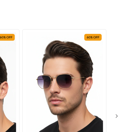
60
%
OFF
60
%
OFF