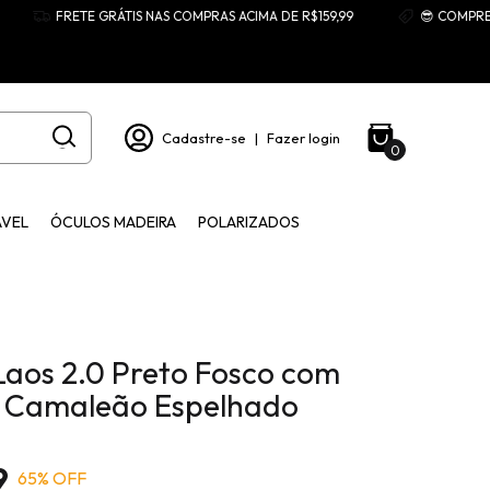
FRETE GRÁTIS NAS COMPRAS ACIMA DE R$159,99
😎 COMPRE 3 ÓCU
Cadastre-se
|
Fazer login
0
ÁVEL
ÓCULOS MADEIRA
POLARIZADOS
Laos 2.0 Preto Fosco com
a Camaleão Espelhado
9
65
% OFF