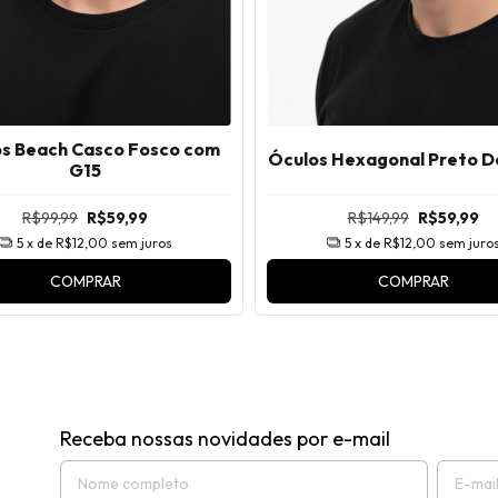
s Beach Casco Fosco com
Óculos Hexagonal Preto 
G15
R$99,99
R$59,99
R$149,99
R$59,99
5
x de
R$12,00
sem juros
5
x de
R$12,00
sem juro
COMPRAR
COMPRAR
Receba nossas novidades por e-mail