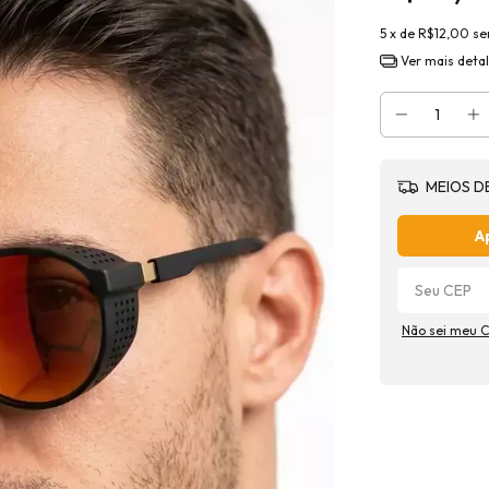
5
x de
R$12,00
se
Ver mais deta
MEIOS D
A
Não sei meu 