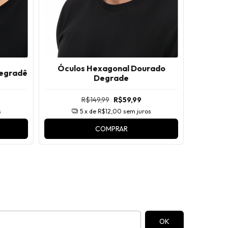
Óculos Hexagonal Dourado
Degradê
Ócu
Degrade
R$149,99
R$59,99
s
5
x de
R$12,00
sem juros
COMPRAR