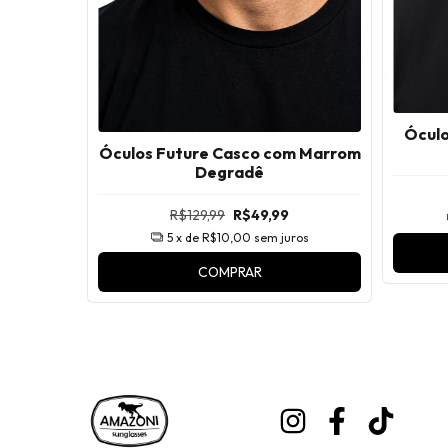
Óculo
 Degradê
Óculos Future Casco com Marrom
Degradê
R$129,99
R$49,99
ros
5
x de
R$10,00
sem juros
COMPRAR