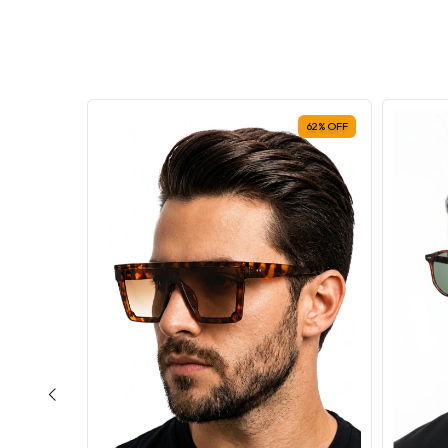
60
%
OFF
62
%
OFF