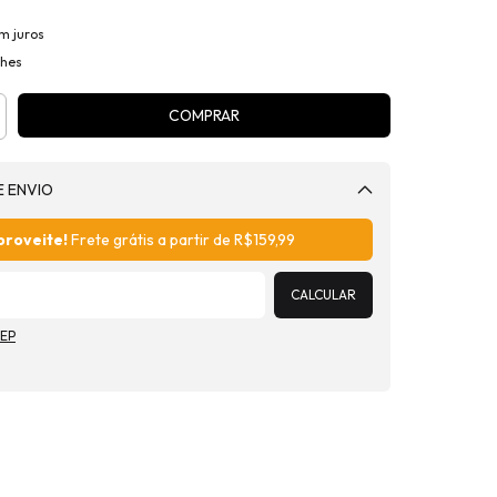
m juros
lhes
E ENVIO
Alterar CEP
proveite!
Frete grátis a partir de
R$159,99
CALCULAR
CEP