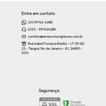
Entre em contato
(21) 99742-4288
(021) - 997424288
contato@amazonisunglasses.com.br
Rua Isabel Fonseca Basílio - LT 05 QD
22 - Tanguá, Rio de Janeiro - RJ, 24890-
000
Segurança