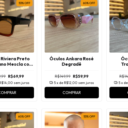
53
%
OFF
60
%
OFF
 Riviera Preto
Óculos Ankara Rosé
Óc
ano Mescla com
Degradê
Tr
Marrom
,99
R$69,99
R$149,99
R$59,99
R$14
R$14,00
sem juros
5
x de
R$12,00
sem juros
5
x d
COMPRAR
COMPRAR
60
%
OFF
53
%
OFF