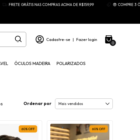
ETE GRÁTIS NAS COMPRAS ACIMA DE R$159,99
😎 COMPRE 3 ÓCULOS 
Cadastre-se
|
Fazer login
0
ÁVEL
ÓCULOS MADEIRA
POLARIZADOS
Ordenar por
os
60
%
OFF
60
%
OFF