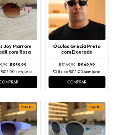
s Joy Marrom
Óculos Grécia Preto
adê com Rosa
com Dourado
9,99
R$59,99
R$149,99
R$69,99
e
R$12,00
sem juros
5
x de
R$14,00
sem juros
COMPRAR
COMPRAR
53
%
OFF
53
%
OFF