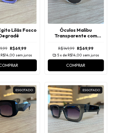
gito Lilás Fosco
Óculos Malibu
Degradê
Transparente com
Preto
9,99
R$69,99
R$149,99
R$69,99
e
R$14,00
sem juros
5
x de
R$14,00
sem juros
COMPRAR
COMPRAR
ESGOTADO
ESGOTADO