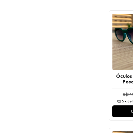
Óculos
Fos
R$149
5
x de