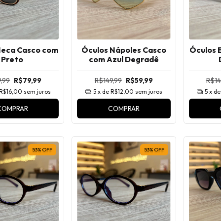
Meca Casco com
Óculos Nápoles Casco
Óculos E
Preto
com Azul Degradê
,99
R$79,99
R$149,99
R$59,99
R$14
R$16,00
sem juros
5
x de
R$12,00
sem juros
5
x d
COMPRAR
COMPRAR
53
%
OFF
53
%
OFF