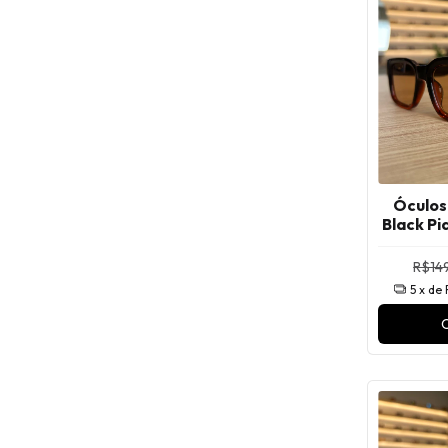
Óculos
Black Pi
R$149
5
x de