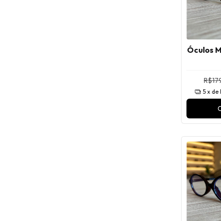
Óculos 
R$179
5
x de