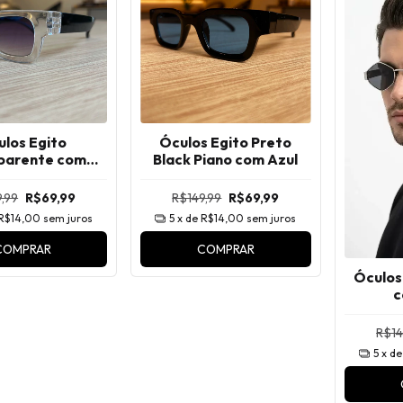
los Egito
Óculos Egito Preto
parente com
Black Piano com Azul
to Degradê
,99
R$69,99
R$149,99
R$69,99
R$14,00
sem juros
5
x de
R$14,00
sem juros
COMPRAR
COMPRAR
Óculos
c
R$14
5
x d