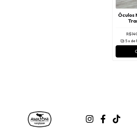
Óculos 
Tra
R$149
5
x de