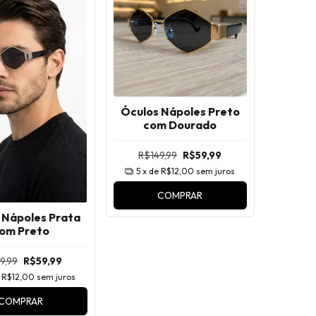
Óculos Nápoles Preto
com Dourado
R$149,99
R$59,99
5
x de
R$12,00
sem juros
COMPRAR
 Nápoles Prata
om Preto
9,99
R$59,99
e
R$12,00
sem juros
COMPRAR