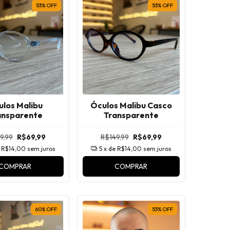
53
%
OFF
53
%
OFF
ulos Malibu
Óculos Malibu Casco
ansparente
Transparente
9,99
R$69,99
R$149,99
R$69,99
e
R$14,00
sem juros
5
x de
R$14,00
sem juros
COMPRAR
COMPRAR
60
%
OFF
53
%
OFF