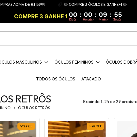
CIMA DE R$159,99
😎 COMPRE 3 ÓCULOS E GANHE+1 😎
FR
00
:
00
:
09
:
54
COMPRE 3 GANHE 1
Dia(s)
Hora(s)
Min(s)
Seg(s)
ÓCULOS MASCULINOS
ÓCULOS FEMININOS
ÓCULOS DOBR
TODOS OS ÓCULOS
ATACADO
OS RETRÔS
Exibindo 1-24 de 29 produt
ININO
ÓCULOS RETRÔS
53
%
OFF
53
%
OFF