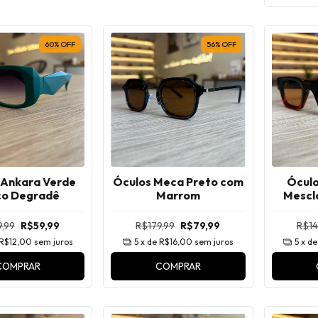
60
%
OFF
56
%
OFF
 Ankara Verde
Óculos Meca Preto com
Óculo
co Degradê
Marrom
Mescl
,99
R$59,99
R$179,99
R$79,99
R$14
R$12,00
sem juros
5
x de
R$16,00
sem juros
5
x d
COMPRAR
COMPRAR