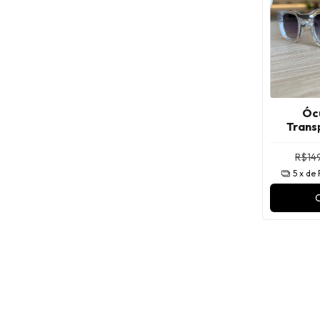
Ócu
Trans
Pre
R$149
5
x de