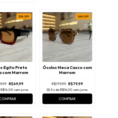
53
%
OFF
56
%
OFF
s Egito Preto
Óculos Meca Casco com
a com Marrom
Marrom
9,99
R$69,99
R$179,99
R$79,99
e
R$14,00
sem juros
5
x de
R$16,00
sem juros
COMPRAR
COMPRAR