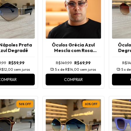
Nápoles Prata
Óculos Grécia Azul
Óculo
zul Degradê
Mescla com Rosa
Degr
Degradê
,99
R$59,99
R$149,99
R$69,99
R$14
R$12,00
sem juros
5
x de
R$14,00
sem juros
5
x d
COMPRAR
COMPRAR
56
%
OFF
60
%
OFF