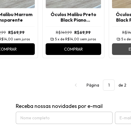
Malibu Marrom
Óculos Malibu Preto
Óculos
nsparente
Black Piano
Black 
Transparente
,99
R$69,99
R$149,99
R$69,99
R$14
R$14,00
sem juros
5
x de
R$14,00
sem juros
5
x d
COMPRAR
COMPRAR
Página
de 2
Receba nossas novidades por e-mail