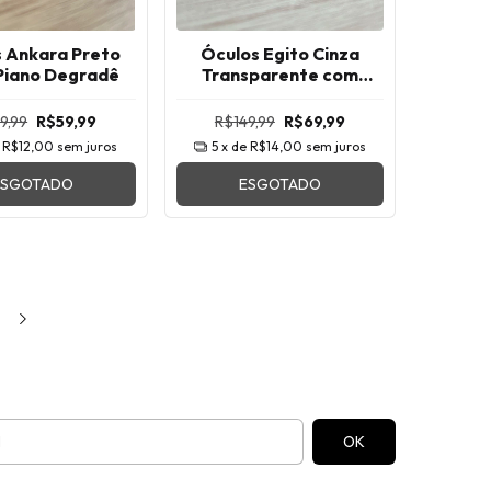
 Ankara Preto
Óculos Egito Cinza
Piano Degradê
Transparente com
Preto Degradê
9,99
R$59,99
R$149,99
R$69,99
e
R$12,00
sem juros
5
x de
R$14,00
sem juros
ESGOTADO
ESGOTADO