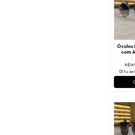
Óculos 
com A
R$149
5
x de