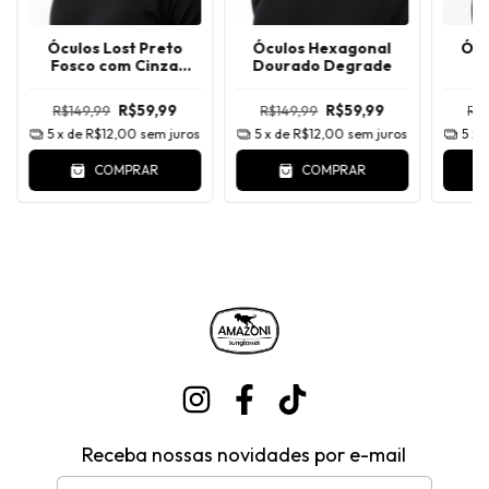
Óculos Lost Preto
Óculos Hexagonal
Ócu
Fosco com Cinza
Dourado Degrade
P
Espelhado
R$149,99
R$59,99
R$149,99
R$59,99
R$
5
x de
R$12,00
sem juros
5
x de
R$12,00
sem juros
5
x 
COMPRAR
COMPRAR
Receba nossas novidades por e-mail