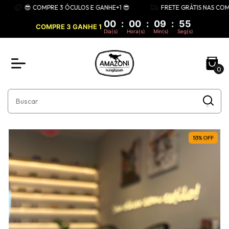
😎 COMPRE 3 ÓCULOS E GANHE+1 😎
FRETE GRÁTIS NAS COMPRA
00
:
00
:
09
:
55
COMPRE 3 GANHE 1
Dia(s)
Hora(s)
Min(s)
Seg(s)
0
53
%
OFF