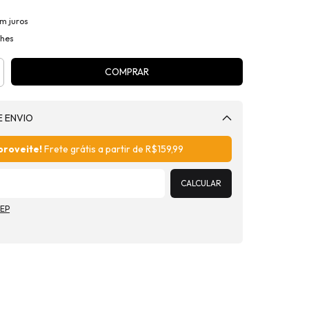
m juros
lhes
E ENVIO
Alterar CEP
proveite!
Frete grátis a partir de
R$159,99
CALCULAR
CEP