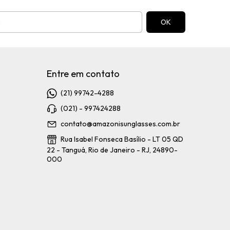
Entre em contato
(21) 99742-4288
(021) - 997424288
contato@amazonisunglasses.com.br
Rua Isabel Fonseca Basílio - LT 05 QD
22 - Tanguá, Rio de Janeiro - RJ, 24890-
000