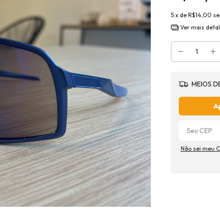
5
x de
R$14,00
se
Ver mais deta
MEIOS D
A
Não sei meu 