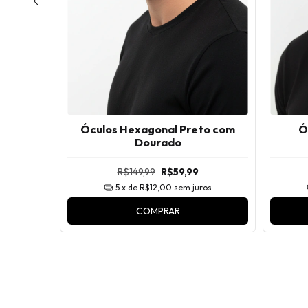
Óculos Hexagonal Preto com
Ó
Dourado
m Casco
R$149,99
R$59,99
5
x de
R$12,00
sem juros
ros
COMPRAR