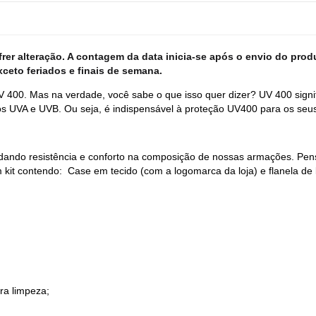
er alteração. A contagem da data inicia-se após o envio do produ
xceto feriados e finais de semana.
 400. Mas na verdade, você sabe o que isso quer dizer? UV 400 sign
os UVA e UVB. Ou seja, é indispensável à proteção UV400 para os seus
, dando resistência e conforto na composição de nossas armações. Pe
 kit contendo: Case em tecido (com a logomarca da loja) e flanela de 
ra limpeza;