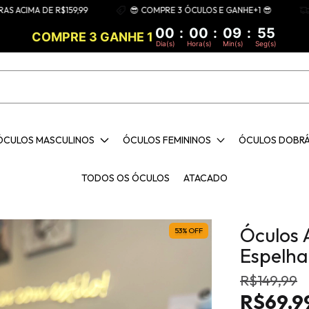
MA DE R$159,99
😎 COMPRE 3 ÓCULOS E GANHE+1 😎
FRET
00
:
00
:
09
:
54
COMPRE 3 GANHE 1
Dia(s)
Hora(s)
Min(s)
Seg(s)
ÓCULOS MASCULINOS
ÓCULOS FEMININOS
ÓCULOS DOBR
TODOS OS ÓCULOS
ATACADO
Óculos 
53
%
OFF
Espelh
R$149,99
R$69,9