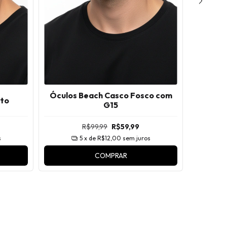
Óculos Beach Casco Fosco com
eto
Óculos 
G15
R$99,99
R$59,99
s
5
x de
R$12,00
sem juros
COMPRAR