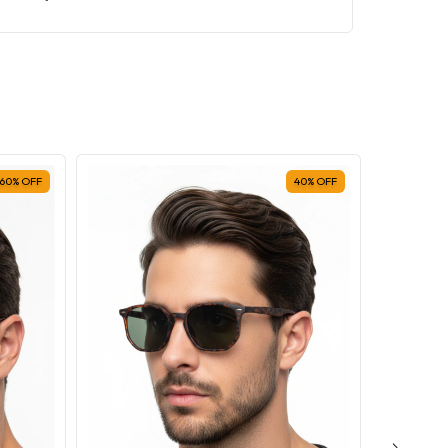
60
%
OFF
40
%
OFF