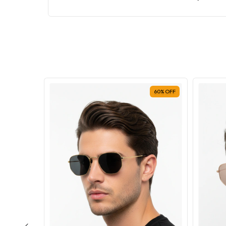
62
%
OFF
60
%
OFF