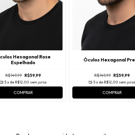
culos Hexagonal Rose
Óculos Hexagonal Pr
Espelhado
R$149,99
R$59,99
R$149,99
R$59,99
5
x de
R$12,00
sem juros
5
x de
R$12,00
sem juro
COMPRAR
COMPRAR