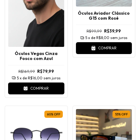
Óculos Aviador Clássico
G15 com Rosé
R$99,99
R$39,99
5
x de
R$8,00
sem juros
COMPRAR
Óculos Vegas Cinza
Fosco com Azul
R$169,99
R$79,99
5
x de
R$16,00
sem juros
COMPRAR
60
%
OFF
53
%
OFF