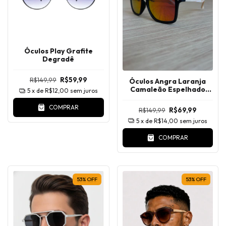
Óculos Play Grafite
Degradê
R$149,99
R$59,99
Óculos Angra Laranja
Camaleão Espelhado
5
x de
R$12,00
sem juros
com Bege Polarizado
COMPRAR
R$149,99
R$69,99
5
x de
R$14,00
sem juros
COMPRAR
53
%
OFF
53
%
OFF