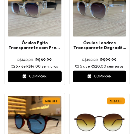
Óculos Egito
Óculos Londres
Transparente com Preto
Transparente Degradê -
Degradê
DOBRÁVEL
R$149,99
R$69,99
R$199,99
R$99,99
5
x de
R$14,00
sem juros
5
x de
R$20,00
sem juros
COMPRAR
COMPRAR
60
%
OFF
60
%
OFF