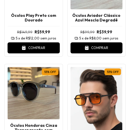
Óculos Play Preto com
Óculos Aviador Clássico
Dourado
Azul Mescla Degradê
R$149,99
R$59,99
R$99,99
R$39,99
5
x de
R$12,00
sem juros
5
x de
R$8,00
sem juros
COMPRAR
COMPRAR
53
%
OFF
53
%
OFF
Óculos Honduras Cinza
Transparente com