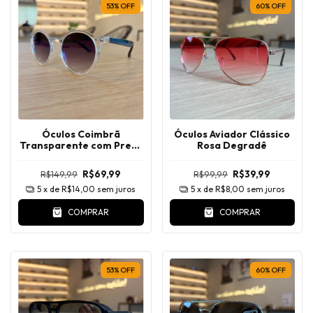
53
%
OFF
60
%
OFF
Óculos Coimbrã
Óculos Aviador Clássico
Transparente com Preto
Rosa Degradê
Degradê
R$149,99
R$69,99
R$99,99
R$39,99
5
x de
R$14,00
sem juros
5
x de
R$8,00
sem juros
COMPRAR
COMPRAR
53
%
OFF
60
%
OFF