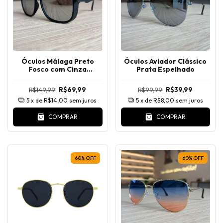
Óculos Málaga Preto
Óculos Aviador Clássico
Fosco com Cinza
Prata Espelhado
Espelhado
R$149,99
R$69,99
R$99,99
R$39,99
5
x de
R$14,00
sem juros
5
x de
R$8,00
sem juros
COMPRAR
COMPRAR
60
%
OFF
60
%
OFF