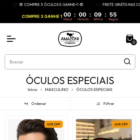
😎 COMPRE 3 ÓCULOS E GANHE+1 😎
FRETE GRÁTIS NAS COMPRAS
00
:
00
:
09
:
54
COMPRE 3 GANHE 1
Dia(s)
Hora(s)
Min(s)
Seg(s)
0
ÓCULOS ESPECIAIS
Início
MASCULINO
ÓCULOS ESPECIAIS
Ordenar
Filtrar
60
%
OFF
60
%
OFF