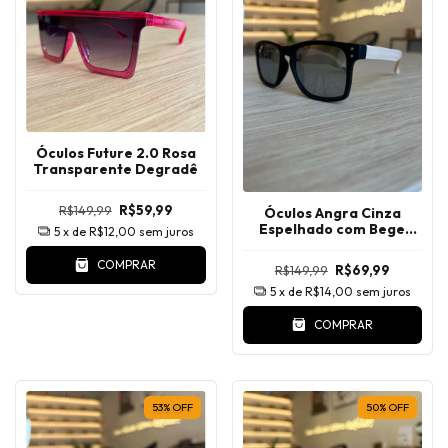
Óculos Future 2.0 Rosa
Transparente Degradê
R$149,99
R$59,99
Óculos Angra Cinza
Espelhado com Bege
5
x de
R$12,00
sem juros
Polarizado
COMPRAR
R$149,99
R$69,99
5
x de
R$14,00
sem juros
COMPRAR
53
%
OFF
50
%
OFF