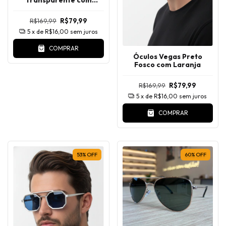
Marrom Polarizado
R$169,99
R$79,99
5
x de
R$16,00
sem juros
COMPRAR
Óculos Vegas Preto
Fosco com Laranja
R$169,99
R$79,99
5
x de
R$16,00
sem juros
COMPRAR
53
%
OFF
60
%
OFF