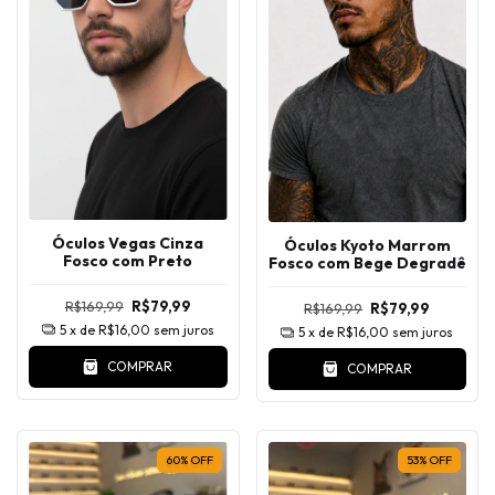
Óculos Vegas Cinza
Óculos Kyoto Marrom
Fosco com Preto
Fosco com Bege Degradê
R$169,99
R$79,99
R$169,99
R$79,99
5
x de
R$16,00
sem juros
5
x de
R$16,00
sem juros
COMPRAR
COMPRAR
60
%
OFF
53
%
OFF