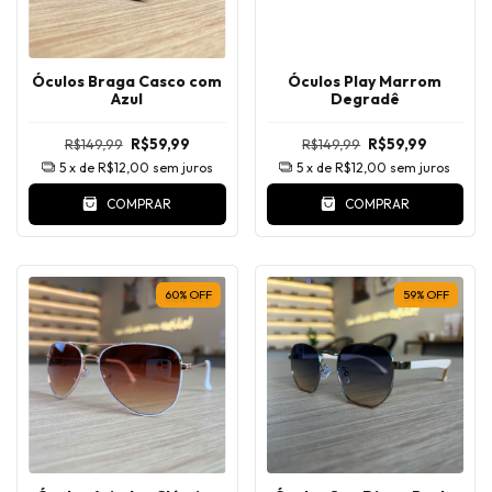
Óculos Braga Casco com
Óculos Play Marrom
Azul
Degradê
R$149,99
R$59,99
R$149,99
R$59,99
5
x de
R$12,00
sem juros
5
x de
R$12,00
sem juros
COMPRAR
COMPRAR
60
%
OFF
59
%
OFF